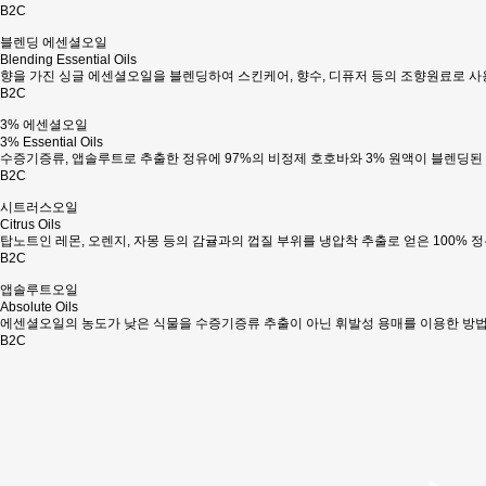
B2C
블렌딩 에센셜오일
Blending Essential Oils
향을 가진 싱글 에센셜오일을 블렌딩하여 스킨케어, 향수, 디퓨저 등의 조향원료로 사
B2C
3% 에센셜오일
3% Essential Oils
수증기증류, 앱솔루트로 추출한 정유에 97%의 비정제 호호바와 3% 원액이 블렌딩된
B2C
시트러스오일
Citrus Oils
탑노트인 레몬, 오렌지, 자몽 등의 감귤과의 껍질 부위를 냉압착 추출로 얻은 100% 
B2C
앱솔루트오일
Absolute Oils
에센셜오일의 농도가 낮은 식물을 수증기증류 추출이 아닌 휘발성 용매를 이용한 방법
B2C