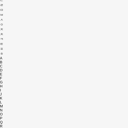
ㄷ
ㄹ
ㅁ
ㅂ
ㅅ
ㅇ
ㅈ
ㅊ
ㅋ
ㅌ
ㅍ
ㅎ
A
B
C
D
E
F
G
H
I
J
K
L
M
N
O
P
Q
R