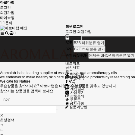
아로마랩
로그인
회원가입
마이쇼핑
1:1문의
회원로그인
로그인
회원가입
0
B2B
B2B 하위분류 열기
B2C
B2C 하위분류 열기
완제품 SHOP
완제품 SHOP 하위분류 열기
네트워크
공지사항
뉴스
Aromalab is the leading supplier of essential oils and aromatherapy oils.
마이쇼핑
we endeavor to make healthy skin care and household products by researching on v
주문내역
We cate for Nature.
FAQ
1:1문의
무슨상품을 찾으시나요? 아로마랩은 다양한 오일상품을 갖추고 있습니다.
개인결제
찾으시는 상품명을 검색해 보세요.
사용후기
상품문의
쿠폰존
공지사항
질문과답변
초성검색
ㄱ
ㄴ